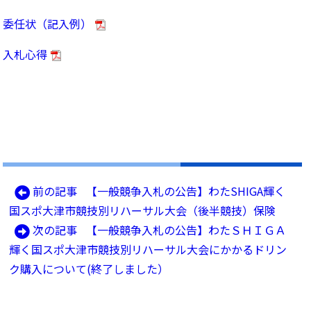
委任状（記入例）
入札心得
前
前の記事
【一般競争入札の公告】わたSHIGA輝く
投
の
国スポ大津市競技別リハーサル大会（後半競技）保険
稿
記
次
次の記事
【一般競争入札の公告】わたＳＨＩＧＡ
ナ
事:
の
輝く国スポ大津市競技別リハーサル大会にかかるドリン
ビ
記
ク購入について(終了しました）
ゲ
事:
ー