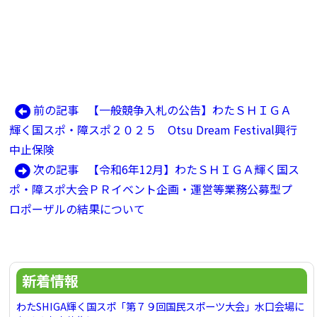
前
前の記事
【一般競争入札の公告】わたＳＨＩＧＡ
投
の
輝く国スポ・障スポ２０２５ Otsu Dream Festival興行
稿
記
中止保険
ナ
事:
次
次の記事
【令和6年12月】わたＳＨＩＧＡ輝く国ス
ビ
の
ポ・障スポ大会ＰＲイベント企画・運営等業務公募型プ
ゲ
記
ロポーザルの結果について
ー
事:
シ
ョ
新着情報
ン
わたSHIGA輝く国スポ「第７９回国民スポーツ大会」水口会場に