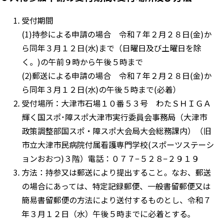
受付期間
(1)持参による申請の場合 令和７年２月２８日(金)か
ら同年３月１２日(水)まで（日曜日及び土曜日を除
く。)の午前９時から午後５時まで
(2)郵送による申請の場合 令和７年２月２８日(金)か
ら同年３月１２日(水)の午後５時まで(必着）
受付場所：大津市石場１０番５３号 わたＳＨＩＧＡ
輝く国スポ･障スポ大津市実行委員会事務局（大津市
政策調整部国スポ・障スポ大会局大会総務課内）（旧
市立大津市民病院付属看護専門学校(スポーツステーシ
ョンおおつ)３階）電話：０７７−５２８−２９１９
方法：持参又は郵送により提出すること。なお、郵送
の場合にあっては、特定記録郵便、一般書留郵便又は
簡易書留郵便の方法により送付するものとし、令和７
年３月１２日（水）午後５時までに必着とする｡