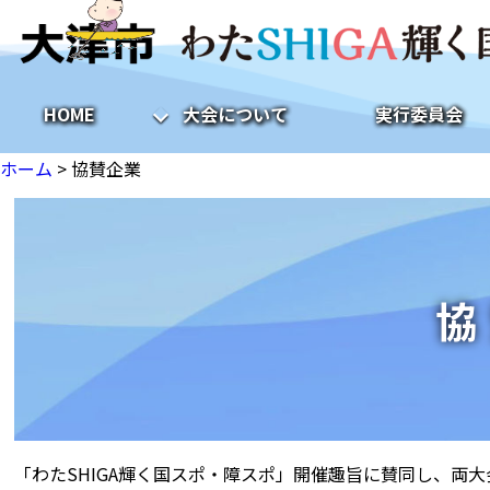
HOME
大会について
実行委員会
ホーム
>
協賛企業
協
「わたSHIGA輝く国スポ・障スポ」開催趣旨に賛同し、両