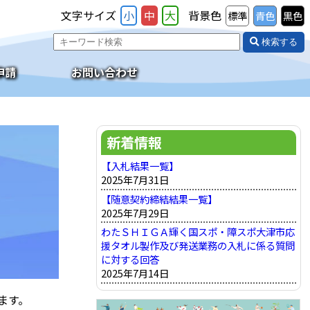
文字サイズ
小
中
大
背景色
標準
青色
黒色
検索する
申請
お問い合わせ
新着情報
【入札結果一覧】
2025年7月31日
【随意契約締結結果一覧】
2025年7月29日
わたＳＨＩＧＡ輝く国スポ・障スポ大津市応
援タオル製作及び発送業務の入札に係る質問
に対する回答
2025年7月14日
ます。