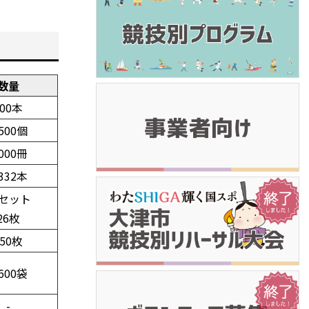
数量
700本
,500個
,000冊
,332本
0セット
26枚
150枚
,600袋
-