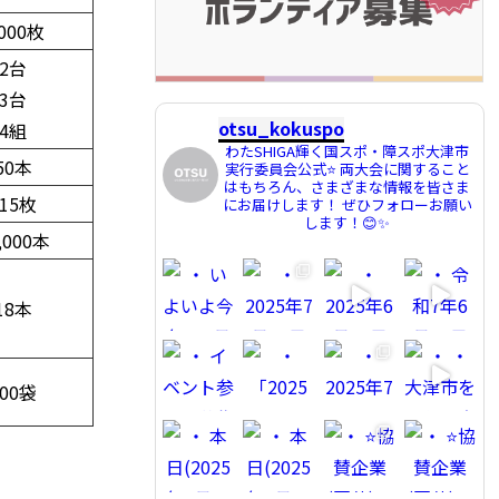
,000枚
2台
3台
otsu_kokuspo
4組
わたSHIGA輝く国スポ・障スポ大津市
50本
実行委員会公式⭐️
両大会に関すること
はもちろん、さまざまな情報を皆さま
115枚
にお届けします！
ぜひフォローお願い
します！😊✨
,000本
18本
600袋