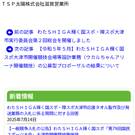
ＴＳＰ太陽株式会社滋賀営業所
前
前の記事
わたＳＨＩＧＡ輝く国スポ・障スポ大津
投
の
市実行委員会第２回総会を開催しました
稿
記
次
次の記事
【令和５年５月】わたＳＨＩＧＡ輝く国
ナ
事:
の
スポ大津市開催競技会場等設計業務（ウカルちゃんアリ
ビ
記
ーナ開催競技）の公募型プロポーザルの結果について
ゲ
事:
ー
シ
新着情報
ョ
ン
わたＳＨＩＧＡ輝く国スポ・障スポ大津市応援タオル製作及び発
送業務の入札に係る質問に対する回答
2025年7月14日
【一般競争入札の公告】わたＳＨＩＧＡ輝く国スポ「第79回国民
スポーツ大会」大津市開催競技等保険