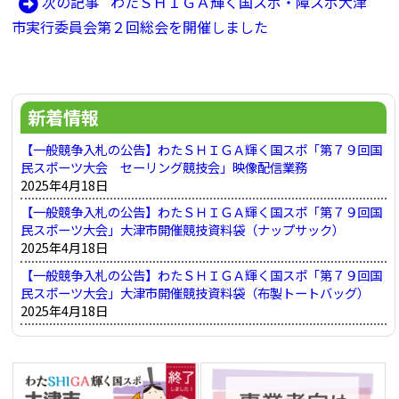
記
次
次の記事
わたＳＨＩＧＡ輝く国スポ・障スポ大津
ナ
事:
の
市実行委員会第２回総会を開催しました
ビ
記
ゲ
事:
ー
新着情報
シ
ョ
【一般競争入札の公告】わたＳＨＩＧＡ輝く国スポ「第７９回国
民スポーツ大会 セーリング競技会」映像配信業務
ン
2025年4月18日
【一般競争入札の公告】わたＳＨＩＧＡ輝く国スポ「第７９回国
民スポーツ大会」大津市開催競技資料袋（ナップサック）
2025年4月18日
【一般競争入札の公告】わたＳＨＩＧＡ輝く国スポ「第７９回国
民スポーツ大会」大津市開催競技資料袋（布製トートバッグ）
2025年4月18日