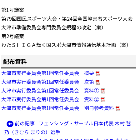
第1号議案
第79回国民スポーツ大会・第24回全国障害者スポーツ大会
大津市準備委員会専門委員会規程の改定（案）
第2号議案
わたＳＨＩＧＡ輝く国スポ大津市情報通信基本計画（案）
配布資料
大津市実行委員会第1回常任委員会 概要
大津市実行委員会第1回常任委員会 次第
大津市実行委員会第1回常任委員会 資料①
大津市実行委員会第1回常任委員会 資料②
大津市実行委員会第1回常任委員会 別冊参考資料
前
前の記事
フェンシング・サーブル日本代表 木村 毬
投
の
乃（きむら まりの）選手
稿