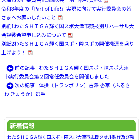
令和8年度の「Part of Life!」実現に向けて実行委員会の皆
さまへお願いしたいこと
別紙1わたＳＨＩＧＡ輝く国スポ大津市競技別リハーサル大
会観戦希望申し込みについて
別紙2わたＳＨＩＧＡ輝く国スポ・障スポの開催機運を盛り
上げよう！
前
前の記事
わたＳＨＩＧＡ輝く国スポ・障スポ大津
投
の
市実行委員会第２回常任委員会を開催しました
稿
記
次
次の記事
体操（トランポリン）古澤 杏華（ふるさ
ナ
事:
の
わ きょうか）選手
ビ
記
ゲ
事:
ー
新着情報
シ
ョ
わたＳＨＩＧＡ輝く国スポ・障スポ大津市応援タオル製作及び発