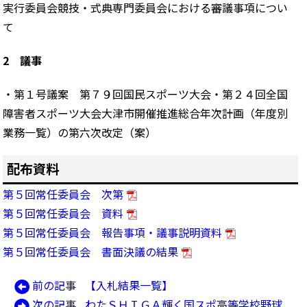
実行委員会競技・式典専門委員会における審議事項につい
て
2 議事
・第１号議案 第７９回国民スポーツ大会・第２４回全国
障害者スポーツ大会大津市開催推進総合年次計画（年度別
業務一覧）の第六次改定（案）
配布資料
第５回常任委員会 次第
第５回常任委員会 資料
第５回常任委員会 報告事項・議事説明資料
第５回常任委員会 書面決議の結果
前
前の記事
【入札結果一覧】
投
の
次
次の記事
わたＳＨＩＧＡ輝く国スポ高等学校野球