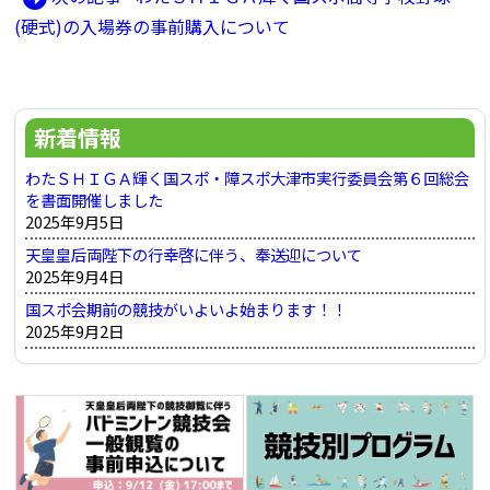
稿
記
の
(硬式)の入場券の事前購入について
ナ
事:
記
ビ
事:
ゲ
新着情報
ー
シ
わたＳＨＩＧＡ輝く国スポ・障スポ大津市実行委員会第６回総会
を書面開催しました
ョ
2025年9月5日
ン
天皇皇后両陛下の行幸啓に伴う、奉送迎について
2025年9月4日
国スポ会期前の競技がいよいよ始まります！！
2025年9月2日