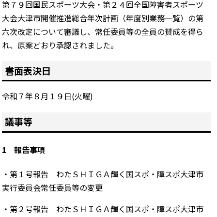
第７９回国民スポーツ大会・第２４回全国障害者スポーツ
大会大津市開催推進総合年次計画（年度別業務一覧）の第
六次改定について審議し、常任委員等の全員の賛成を得ら
れ、原案どおり承認されました。
書面表決日
令和７年８月１９日(火曜)
議事等
1 報告事項
・第１号報告 わたＳＨＩＧＡ輝く国スポ・障スポ大津市
実行委員会常任委員等の変更
・第２号報告 わたＳＨＩＧＡ輝く国スポ・障スポ大津市