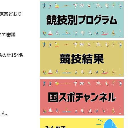
原案どおり
いて審議
の計154名
くん、