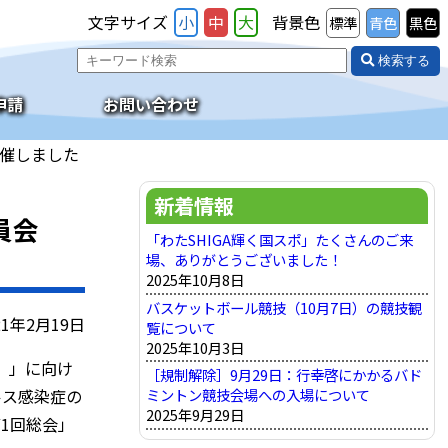
文字サイズ
小
中
大
背景色
標準
青色
黒色
検索する
申請
お問い合わせ
開催しました
新着情報
員会
「わたSHIGA輝く国スポ」たくさんのご来
場、ありがとうございました！
2025年10月8日
バスケットボール競技（10月7日）の競技観
21年2月19日
覧について
2025年10月3日
ポ』」に向け
［規制解除］9月29日：行幸啓にかかるバド
ルス感染症の
ミントン競技会場への入場について
2025年9月29日
1回総会」