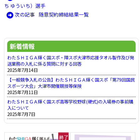
投
の
ち ゆういち）選手
稿
記
次
次の記事
随意契約締結結果一覧
ナ
事:
の
ビ
記
ゲ
事:
新着情報
ー
シ
わたＳＨＩＧＡ輝く国スポ・障スポ大津市応援タオル製作及び発
送業務の入札に係る質問に対する回答
ョ
2025年7月14日
ン
【一般競争入札の公告】わたＳＨＩＧＡ輝く国スポ「第79回国民
スポーツ大会」大津市開催競技等保険
2025年7月11日
わたＳＨＩＧＡ輝く国スポ高等学校野球(硬式)の入場券の事前購
入について
2025年7月7日