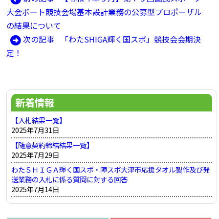
投
の
大会ボート競技会場基本設計業務の公募型プロポーザル
稿
記
の結果について
ナ
事:
次
次の記事
「わたSHIGA輝く国スポ」競技会会期決
ビ
の
定！
ゲ
記
ー
事:
シ
新着情報
ョ
ン
【入札結果一覧】
2025年7月31日
【随意契約締結結果一覧】
2025年7月29日
わたＳＨＩＧＡ輝く国スポ・障スポ大津市応援タオル製作及び発
送業務の入札に係る質問に対する回答
2025年7月14日