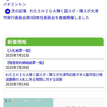
投
の
バドミントン
稿
記
次
次の記事
わたＳＨＩＧＡ輝く国スポ・障スポ大津
ナ
事:
の
市実行委員会第3回常任委員会を書面開催しました
ビ
記
ゲ
事:
ー
新着情報
シ
ョ
【入札結果一覧】
2025年7月31日
ン
【随意契約締結結果一覧】
2025年7月29日
わたＳＨＩＧＡ輝く国スポ・障スポ大津市応援タオル製作及び発
送業務の入札に係る質問に対する回答
2025年7月14日