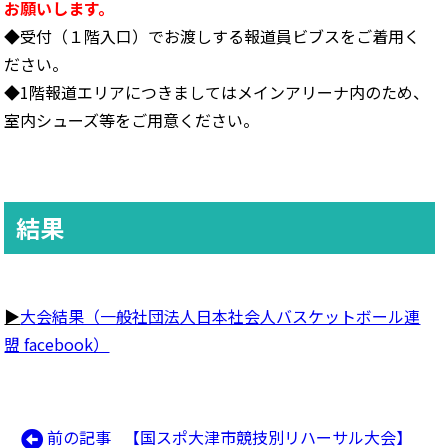
お願いします。
◆受付（１階入口）でお渡しする報道員ビブスをご着用く
ださい。
◆1階報道エリアにつきましてはメインアリーナ内のため、
室内シューズ等をご用意ください。
結果
▶
大会結果（一般社団法人日本社会人バスケットボール連
盟 facebook）
前
前の記事
【国スポ大津市競技別リハーサル大会】