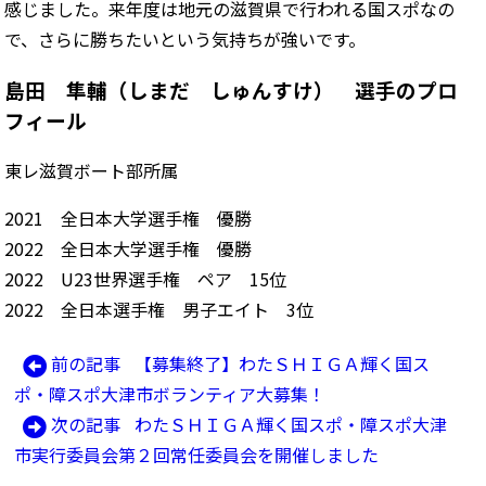
感じました。来年度は地元の滋賀県で行われる国スポなの
で、さらに勝ちたいという気持ちが強いです。
島田 隼輔（しまだ しゅんすけ） 選手のプロ
フィール
東レ滋賀ボート部所属
2021 全日本大学選手権 優勝
2022 全日本大学選手権 優勝
2022 U23世界選手権 ペア 15位
2022 全日本選手権 男子エイト 3位
前
前の記事
【募集終了】わたＳＨＩＧＡ輝く国ス
投
の
ポ・障スポ大津市ボランティア大募集！
稿
記
次
次の記事
わたＳＨＩＧＡ輝く国スポ・障スポ大津
ナ
事:
の
市実行委員会第２回常任委員会を開催しました
ビ
記