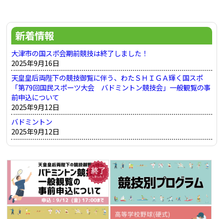
ゲ
事:
ー
新着情報
シ
ョ
大津市の国スポ会期前競技は終了しました！
2025年9月16日
ン
天皇皇后両陛下の競技御覧に伴う、わたＳＨＩＧＡ輝く国スポ
「第79回国民スポーツ大会 バドミントン競技会」一般観覧の事
前申込について
2025年9月12日
バドミントン
2025年9月12日