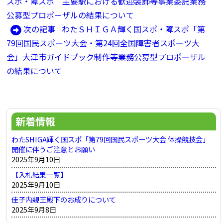
の
スポ・障スポ 主要駅における歓迎装飾等事業委託業務
稿
記
公募型プロポーザルの結果について
ナ
事:
次
次の記事
わたＳＨＩＧＡ輝く国スポ・障スポ「第
ビ
の
79回国民スポーツ大会・第24回全国障害者スポーツ大
ゲ
記
会」大津市ガイドブック制作等業務公募型プロポーザル
ー
事:
の結果について
シ
ョ
ン
新着情報
わたSHIGA輝く国スポ「第79回国民スポーツ大会 体操競技会」
開催に伴うご注意とお願い
2025年9月10日
【入札結果一覧】
2025年9月10日
佳子内親王殿下のお成りについて
2025年9月8日