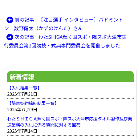
前
前の記事
［注目選手 インタビュー］バドミント
投
の
ン 数野健太（かずのけんた）さん
稿
記
次
次の記事
わたSHIGA輝く国スポ・障スポ大津市実
ナ
事:
の
行委員会第2回競技・式典専門委員会を開催しました
ビ
記
ゲ
事:
ー
新着情報
シ
ョ
【入札結果一覧】
2025年7月31日
ン
【随意契約締結結果一覧】
2025年7月29日
わたＳＨＩＧＡ輝く国スポ・障スポ大津市応援タオル製作及び発
送業務の入札に係る質問に対する回答
2025年7月14日