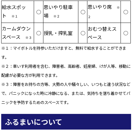
思いやり席
給水スポッ
思いやり駐車
※
○
○
○
ト
場
※１
※２
２
カームダウン
おむつ替えス
○
授乳・搾乳室
○
○
スペース
ペース
※３
※１：マイボトルを持参いただけますと、無料で給水することができま
す。
※２：車いす利用者を含む、障害者、高齢者、妊産婦、けが人等、移動に
配慮が必要な方が利用できます。
※３：障害をお持ちの方等、大勢の人や騒々しい、いつもと違う状況など
で、パニックになった時に冷静になる、
または、気持ちを落ち着かせてパ
ニックを予防するためのスペースです。
ふるまいについて