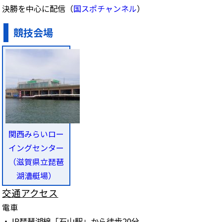
決勝を中心に配信（
国スポチャンネル
）
競技会場
関西みらいロー
イングセンター
（滋賀県立琵琶
湖漕艇場）
交通アクセス
電車
・JR琵琶湖線「石山駅」から徒歩20分