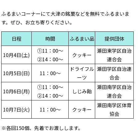
ふるまいコーナーにて大津の銘菓などを無料でふるまいま
す。ぜひ、お立ち寄りください。
日程
時間
ふるまい品
提供団体
①11：00～
瀬田東学区自治
10月4日(土)
クッキー
②14：00～
連合会
ドライフル
瀬田学区自治連
10月5日(日)
11：00～
ーツ
合会
①11：00～
瀬田南学区自治
10月6日(月)
しじみ飴
②14：00～
連合会
瀬田南学区体育
10月7日(火)
11：00～
クッキー
協会
※各回150個、先着でお渡しします。