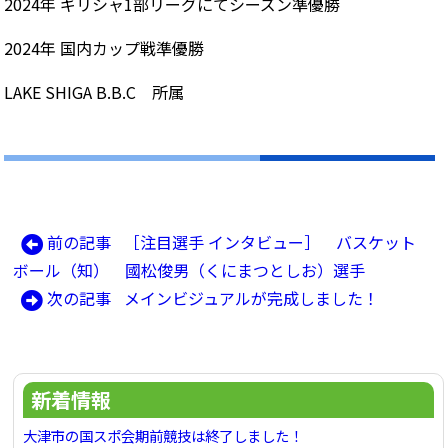
2024年 ギリシャ1部リーグにてシーズン準優勝
2024年 国内カップ戦準優勝
LAKE SHIGA B.B.C 所属
前
前の記事
［注目選手 インタビュー］ バスケット
投
の
ボール（知） 國松俊男（くにまつとしお）選手
稿
記
次
次の記事
メインビジュアルが完成しました！
ナ
事:
の
ビ
記
ゲ
事:
新着情報
ー
シ
大津市の国スポ会期前競技は終了しました！